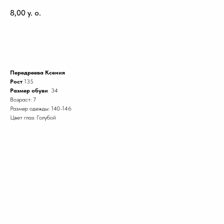
8,00
y. o.
Забронировать модель
Передреева Ксения
Рост
135
Размер обуви
34
Возраст: 7
Размер одежды: 140-146
Цвет глаз: Голубой