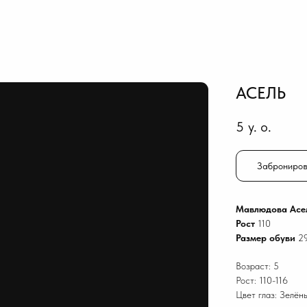
АСЕЛЬ
5
y. o.
Заброниров
Мавлюдова Асе
Рост
110
Размер обуви
2
Возраст: 5
Рост: 110-116
Цвет глаз: Зелён