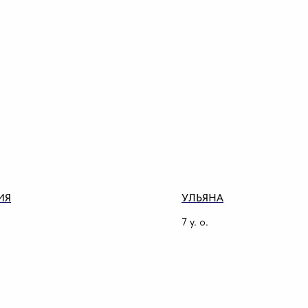
ИЯ
УЛЬЯНА
7
y. o.