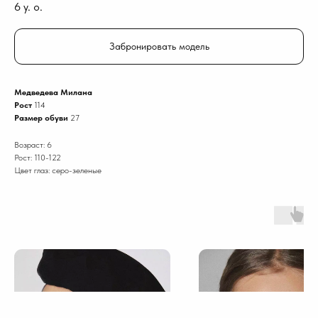
6
y. o.
Забронировать модель
Медведева Милана
Рост
114
Размер обуви
27
Возраст: 6
Рост: 110-122
Цвет глаз: серо-зеленые