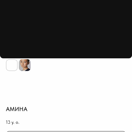
АМИНА
13
y. o.