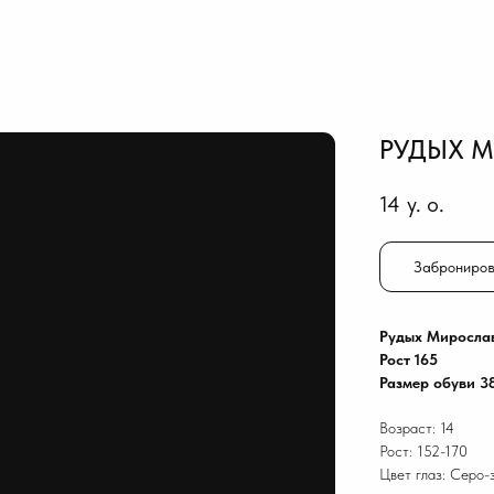
РУДЫХ 
14
y. o.
Заброниров
Рудых Миросла
Рост 165
Размер обуви 3
Возраст: 14
Рост: 152-170
Цвет глаз: Серо-