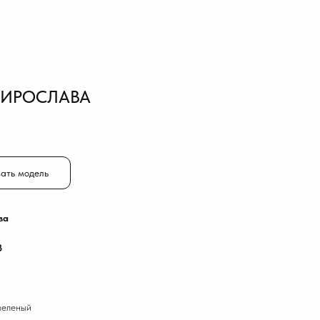
МИРОСЛАВА
ать модель
ва
8
зеленый