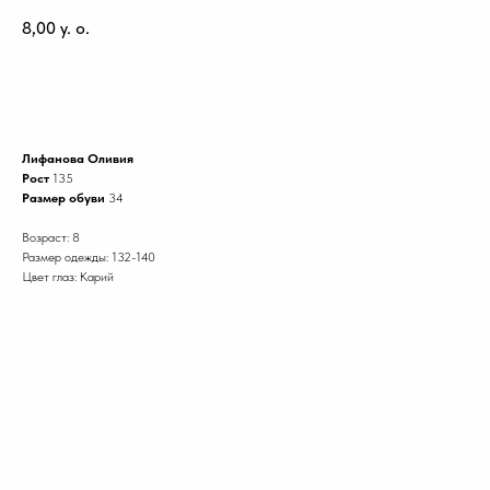
8,00
y. o.
Забронировать модель
Лифанова Оливия
Рост
135
Размер обуви
34
Возраст: 8
Размер одежды: 132-140
Цвет глаз: Карий