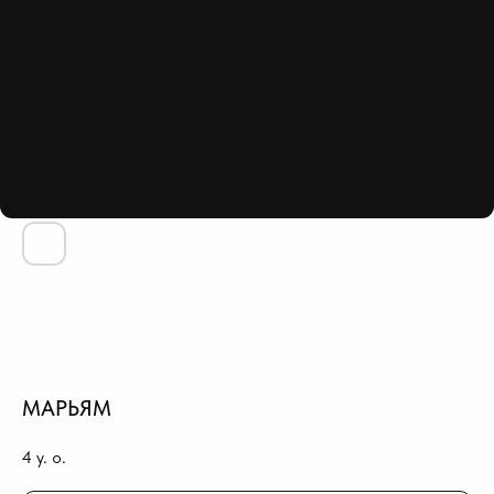
МАРЬЯМ
4
y. o.