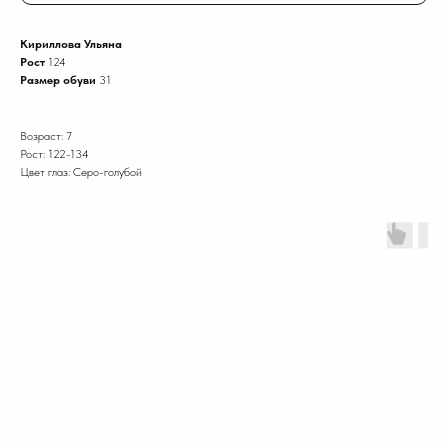
Кириллова Ульяна
Рост
124
Размер обуви
31
Возраст: 7
Рост: 122-134
Цвет глаз: Серо-голубой