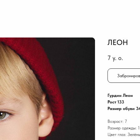
ЛЕОН
7
y. o.
Заброниров
Гурдин Леон
Рост 133
Размер обуви 3
Возраст: 7
Размер одежды: 1
Цвет глаз: Зелён