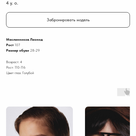
4
y. o.
Забронировать модель
Масленников Леонид
Рост
107
Размер обуви
28-29
Возраст: 4
Рост: 110-116
Цвет глаз: Голубой