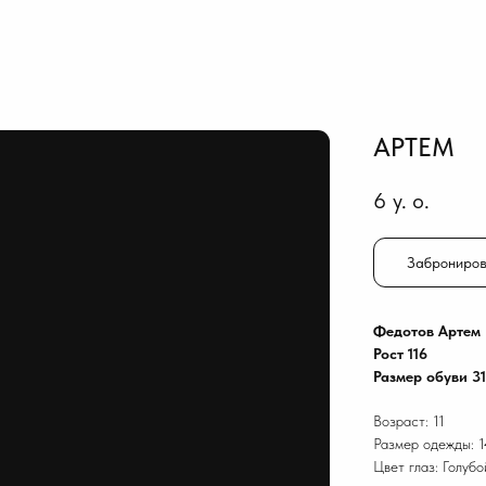
АРТЕМ
6
y. o.
Заброниров
Федотов Артем
Рост 116
Размер обуви 31
Возраст: 11
Размер одежды: 1
Цвет глаз: Голубо