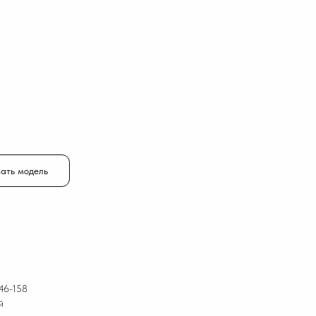
ать модель
46-158
й