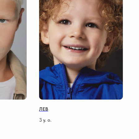
ЛЕВ
3
y. o.