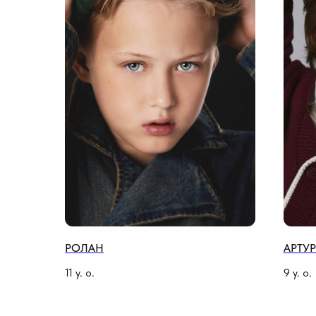
РОЛАН
АРТУР
11
y. o.
9
y. o.