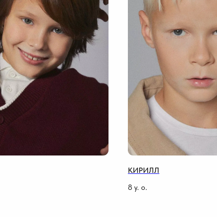
КИРИЛЛ
8
y. o.