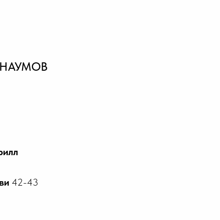
 НАУМОВ
вать модель
рилл
ви
42-43