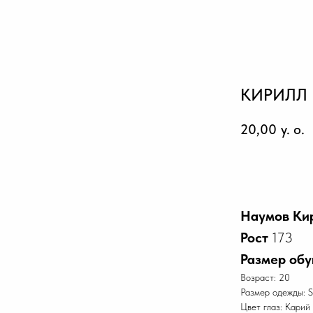
КИРИЛЛ
20,00
y. o.
Заброниро
Наумов Ки
Рост
173
Размер обу
Возраст: 20
Размер одежды: S
Цвет глаз: Карий