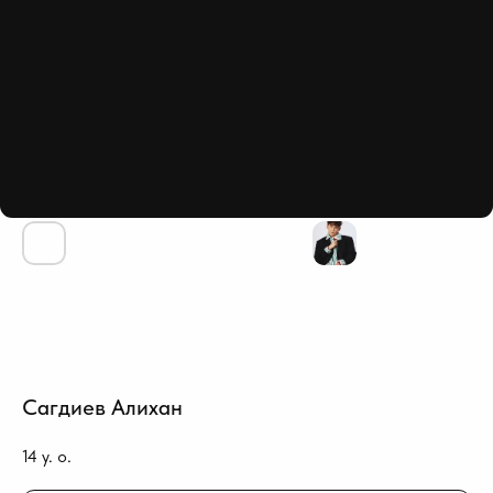
Сагдиев Алихан
14
y. o.