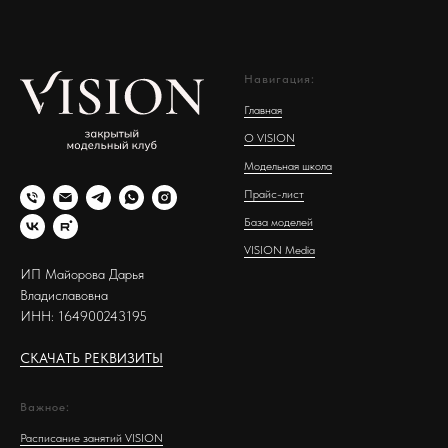
Навигация:
Главная
О VISION
Модельная школа
Прайс-лист
База моделей
VISION Media
ИП Майорова Дарья
Владиславовна
ИНН: 164900243195
СКАЧАТЬ РЕКВИЗИТЫ
Важное:
Расписание занятий VISION