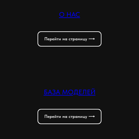
О НАС
Политика конфиденциальности
Договор-оферта
Перейти на страницу ⟶
WhatsApp*
Instagram*
БАЗА МОДЕЛЕЙ
Telegram
*instagram и WhatsApp принадлежат корпорации Meta,
признанной экстремистской на территории РФ
Перейти на страницу ⟶
Нашли ошибку?
Сообщить разработчику