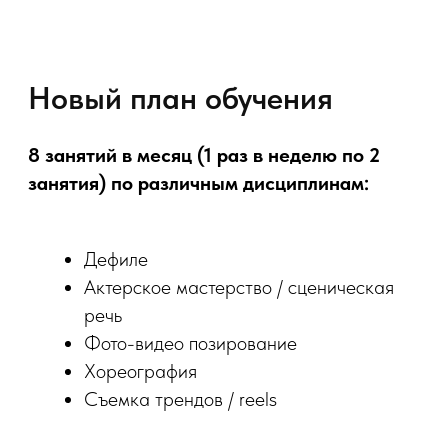
Новый план обучения
8 занятий в месяц (1 раз в неделю по 2
занятия) по различным дисциплинам:
Дефиле
Актерское мастерство / сценическая
речь
Фото-видео позирование
Хореография
Съемка трендов / reels
+ съемка «ПОД КЛЮЧ»:
Работа фотографа, все удачные кадры
в цветокоррекции
Работа визажиста / стилиста
по волосам; предоставление одежды